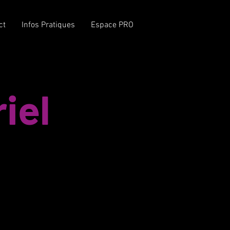
MODERNISATION DE
ct
Infos Pratiques
Espace PRO
L'AtraXion
iel