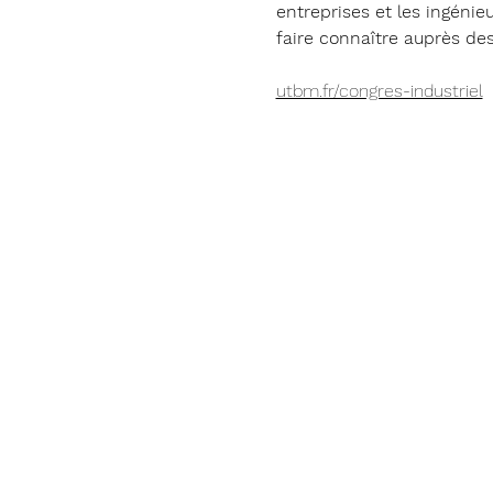
entreprises et les ingéni
faire connaître auprès de
utbm.fr/congres-industriel