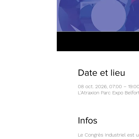
Date et lieu
08 oct. 2026, 07:00 – 19:0
L'Atraxion Parc Expo Belfo
Infos
Le Congrès Industriel est 