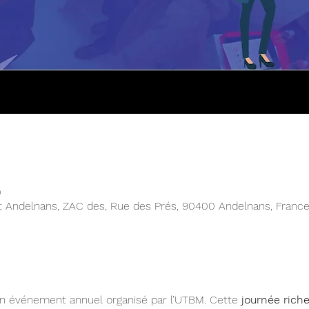
0
rt Andelnans, ZAC des, Rue des Prés, 90400 Andelnans, Franc
un événement annuel organisé par l’UTBM. Cette
 journée rich