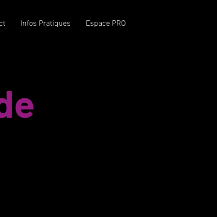
MODERNISATION DE
ct
Infos Pratiques
Espace PRO
L'AtraXion
 de