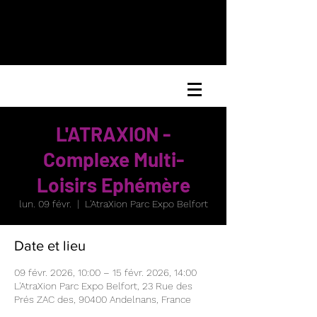
L'ATRAXION -
Complexe Multi-
Loisirs Ephémère
lun. 09 févr.
  |  
L'AtraXion Parc Expo Belfort
Date et lieu
09 févr. 2026, 10:00 – 15 févr. 2026, 14:00
L'AtraXion Parc Expo Belfort, 23 Rue des
Prés ZAC des, 90400 Andelnans, France