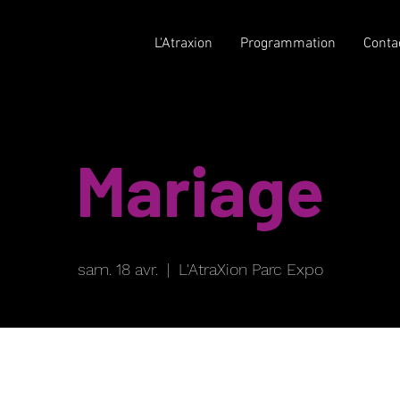
L'Atraxion
Programmation
Conta
Mariage
sam. 18 avr.
  |  
L'AtraXion Parc Expo