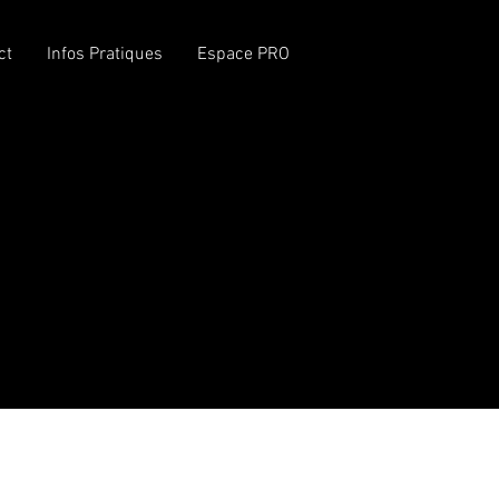
MODERNISATION DE
ct
Infos Pratiques
Espace PRO
L'AtraXion