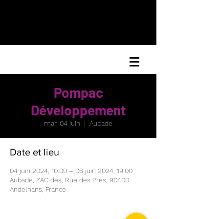
Pompac
Développement
mar. 04 juin
  |  
Aubade
Date et lieu
04 juin 2024, 10:00 – 06 juin 2024, 19:00
Aubade, ZAC des, Rue des Prés, 90400
Andelnans, France