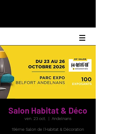
Salon Habitat & Déco
ven. 23 oct.
  |  
Andelnans
19ème Salon de l'Habitat & Décoration