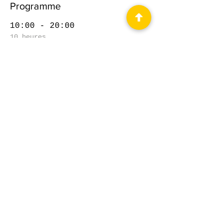
Programme
10:00 - 20:00
10 heures
Salon
10:00 - 19:00
9 heures
Salon
Tout voir
2 autres éléments disponibles
Partager cet événement