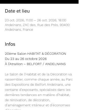
Date et lieu
23 oct. 2026, 11:00 – 26 oct. 2026, 18:00
Andelnans, ZAC des, Rue des Prés, 90400
Andelnans, France
Infos
20ème Salon HABITAT & DÉCORATION
Du 23 au 26 octobre 2026
À l’AtraXion – BELFORT / ANDELNANS
Le Salon de l’Habitat et de la Décoration va 
rassembler, comme chaque année, au Parc 
des Expositions de Belfort Andelnans, une 
centaine d’exposants, spécialisés dans les 
dernières tendances en matière d’habitat, 
de rénovation, de décoration, 
d’aménagement intérieur et d’économies 