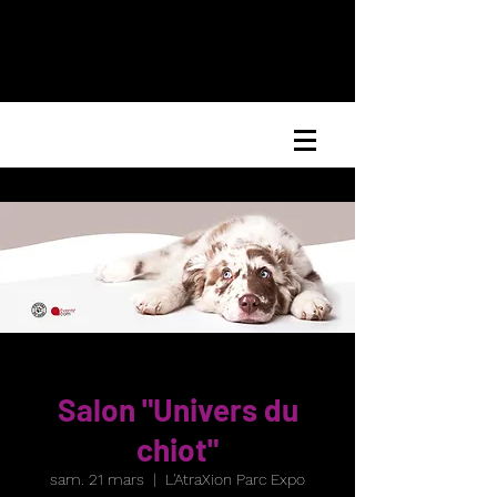
Salon "Univers du
chiot"
sam. 21 mars
  |  
L'AtraXion Parc Expo