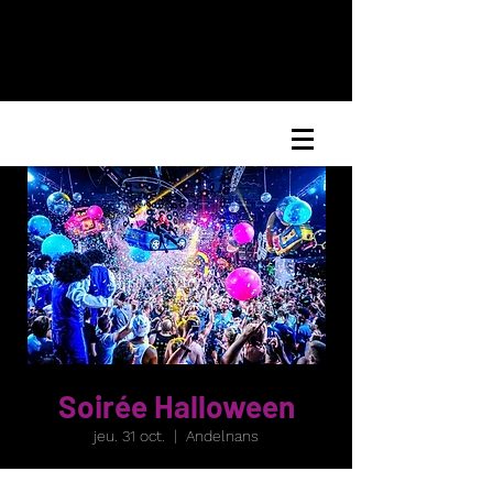
Soirée Halloween
jeu. 31 oct.
  |  
Andelnans